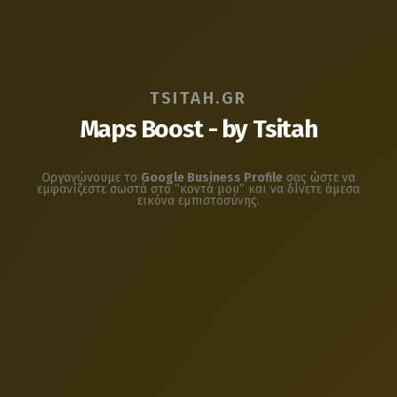
T
S
I
T
A
H
.
G
R
M
a
p
s
B
o
o
s
t
-
b
y
T
s
i
t
a
h
Οργανώνουμε το
Google Business Profile
σας ώστε να
εμφανίζεστε σωστά στο “κοντά μου” και να δίνετε άμεσα
εικόνα εμπιστοσύνης.