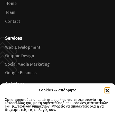
Home
Team
Contact
Services
Web Development
Graphic Design
Social Media Marketing
Google Business
Solutions
Cookies & απόρρητο
One-page Website
Χρησιμοποιούμε απαραίτητα cookies για τη λειτουργία της
Tsitah Maps Boost
ιστοσελίδας και, με τη συγκατάθεσή σου, cookies στατιστικών
και εξωτερικών υπηρεσιών. Μπορείς να αποδεχτείς όλα ή να
διαχειριστείς τις επιλογές σου.
Notes