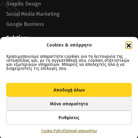
Graphic Design
Social Media Marketing
Google Business
Solutions
Cookies & απόρρητο
One-page Website
Χρησιμοποιούμε απαραίτητα cookies για τη λειτουργία της
Tsitah Maps Boost
ιστοσελίδας και, με τη συγκατάθεσή σου, cookies στατιστικών
και εξωτερικών υπηρεσιών. Μπορείς να αποδεχτείς όλα ή να
διαχειριστείς τις επιλογές σου.
Notes
Αποδοχή όλων
Μόνο απαραίτητα
Tsitah © 2026. All Rights Reserved.
Ρυθμίσεις
Privacy Policy
Terms of Use
Cookie Policy
Πολιτική απορρήτου