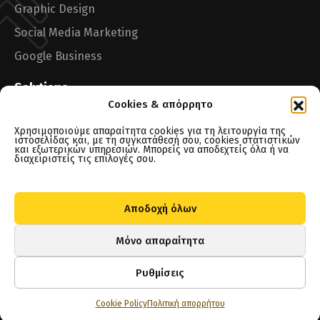
Graphic Design
Social Media Marketing
Google Business
Solutions
Cookies & απόρρητο
One-page Website
Χρησιμοποιούμε απαραίτητα cookies για τη λειτουργία της
Tsitah Maps Boost
ιστοσελίδας και, με τη συγκατάθεσή σου, cookies στατιστικών
και εξωτερικών υπηρεσιών. Μπορείς να αποδεχτείς όλα ή να
διαχειριστείς τις επιλογές σου.
Notes
Αποδοχή όλων
Μόνο απαραίτητα
Tsitah © 2026. All Rights Reserved.
Ρυθμίσεις
Privacy Policy
Terms of Use
Cookie Policy
Πολιτική απορρήτου