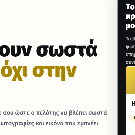
Το
πρ
μο
Τα β
κουν σωστά
φωτ
επη
,
όχι στην
συν
e σου ώστε ο πελάτης να βλέπει σωστά
φωτογραφίες και εικόνα που εμπνέει